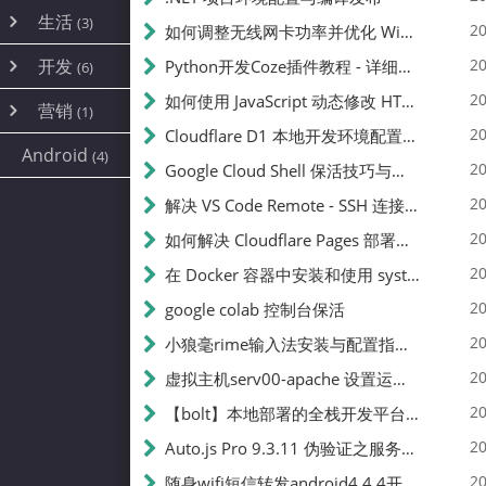
内网穿透
(10)
路由器
(1)
生活
(3)
图片
(2)
20
如何调整无线网卡功率并优化 Wifite 的功率设置
容器
(15)
随身wifi
(1)
网络
📝
(38)
线报
(2)
开发
游戏
20
Python开发Coze插件教程 - 详细步骤与注意事项
(7)
(6)
mobile
(14)
文件
(9)
sim卡
(1)
饥荒
云服务商
(7)
刷机
(4)
(6)
20
如何使用 JavaScript 动态修改 HTML 中的权限文本 | 前端开发教程
编译
(2)
系统
营销
(35)
(1)
WEB源码
magisk
(6)
(1)
250
JavaScript
(2)
20
Cloudflare D1 本地开发环境配置指南 | CF Pages Local Development Guide
AI
(10)
公关
建站
(1)
(5)
Android
(4)
python
(2)
20
Google Cloud Shell 保活技巧与配额时间查看方法
SEO
篇文章
(1)
20
解决 VS Code Remote - SSH 连接失败问题：从权限问题到成功启动
20
如何解决 Cloudflare Pages 部署中的 API Token 权限问题
✍️
20
在 Docker 容器中安装和使用 systemctl 的完整指南
20
google colab 控制台保活
231k
20
小狼毫rime输入法安装与配置指南：从基础到高级自定义
20
虚拟主机serv00-apache 设置运行目录
总字数
20
【bolt】本地部署的全栈开发平台，支持本地及众多API，本地一键生成应用，部署教程
20
Auto.js Pro 9.3.11 伪验证之服务器接口 Nginx 版
👥
20
随身wifi短信转发android4.4.4开机开启wifi关闭热点