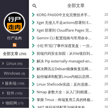
全部文章
20
KORG PA600中文化完整技术手册 - 从逆向到实现的全流程指南
20
Xget 无侵入不走actions部署到 EdgeOne Pages 指南
20
Xget 部署到 Cloudflare Pages 完整指南 - 无需修改源码的构建配置
20
行尸走肉
Gemini CLI 配置指南与常用命令中文翻译 | API Key、MCP、代理设置
20
小红书“后门”事件深度复盘：一次沉默危机下的品牌、技术与流程三重考验
20
全部文章
前端代码安全加固：从Vite项目到纯静态页面的深度混淆技术备忘
(250)
20
解决 Pip externally-managed-environment 错误：临时与永久绕过方案
Linux
(95)
20
解决腾讯云Debian镜像恢复后网络不通问题
Alpine
(2)
Windows
(9)
20
如何编译和配置Linux内核以启用BBR2 | 内核编译教程
CentOS
(17)
服务端
(109)
Debian
20
Linux Shellcode实战：反向连接、持久化、免杀技术详解（MSF,Cobalt Strike）- 从原理到C加载器实现
(24)
Kali
(4)
环境配置
20
(60)
Nmap 参数大全：从入门到精通，掌握网络扫描的核心技巧
软件
(105)
ProxmoxVE
DD重装
(14)
加速优化
(3)
(34)
20
掌握 Tmux：终端复用工具的终极指南
安全
(12)
物联网
Ubuntu
(17)
(7)
面板
(12)
20
办公
.NET 项目环境配置与编译发布
(4)