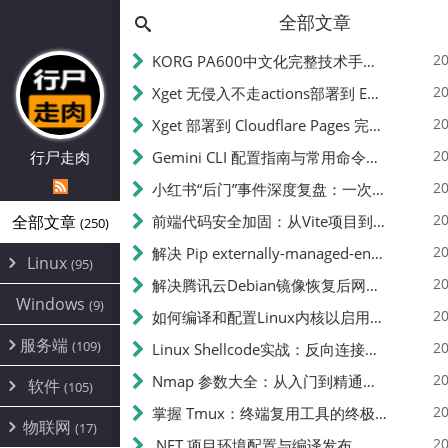
全部文章
20
KORG PA600中文化完整技术手册 - 从逆向到实现的全流程指南
20
Xget 无侵入不走actions部署到 EdgeOne Pages 指南
20
Xget 部署到 Cloudflare Pages 完整指南 - 无需修改源码的构建配置
20
行尸走肉
Gemini CLI 配置指南与常用命令中文翻译 | API Key、MCP、代理设置
20
小红书“后门”事件深度复盘：一次沉默危机下的品牌、技术与流程三重考验
20
全部文章
前端代码安全加固：从Vite项目到纯静态页面的深度混淆技术备忘
(250)
20
解决 Pip externally-managed-environment 错误：临时与永久绕过方案
Linux
(95)
20
解决腾讯云Debian镜像恢复后网络不通问题
Alpine
(2)
Windows
(9)
20
如何编译和配置Linux内核以启用BBR2 | 内核编译教程
CentOS
(17)
服务端
(109)
Debian
20
Linux Shellcode实战：反向连接、持久化、免杀技术详解（MSF,Cobalt Strike）- 从原理到C加载器实现
(24)
Kali
(4)
环境配置
20
(60)
Nmap 参数大全：从入门到精通，掌握网络扫描的核心技巧
软件
(105)
ProxmoxVE
DD重装
(14)
加速优化
(3)
(34)
20
掌握 Tmux：终端复用工具的终极指南
安全
(12)
物联网
Ubuntu
(17)
(7)
面板
(12)
20
办公
.NET 项目环境配置与编译发布
(4)