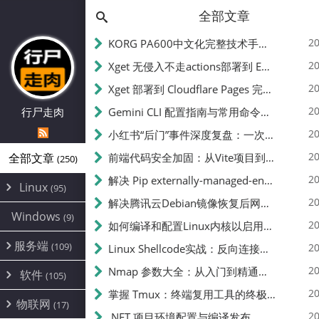
全部文章
20
KORG PA600中文化完整技术手册 - 从逆向到实现的全流程指南
20
Xget 无侵入不走actions部署到 EdgeOne Pages 指南
20
Xget 部署到 Cloudflare Pages 完整指南 - 无需修改源码的构建配置
20
行尸走肉
Gemini CLI 配置指南与常用命令中文翻译 | API Key、MCP、代理设置
20
小红书“后门”事件深度复盘：一次沉默危机下的品牌、技术与流程三重考验
20
全部文章
前端代码安全加固：从Vite项目到纯静态页面的深度混淆技术备忘
(250)
20
解决 Pip externally-managed-environment 错误：临时与永久绕过方案
Linux
(95)
20
解决腾讯云Debian镜像恢复后网络不通问题
Alpine
(2)
Windows
(9)
20
如何编译和配置Linux内核以启用BBR2 | 内核编译教程
CentOS
(17)
服务端
(109)
Debian
20
Linux Shellcode实战：反向连接、持久化、免杀技术详解（MSF,Cobalt Strike）- 从原理到C加载器实现
(24)
Kali
(4)
环境配置
20
(60)
Nmap 参数大全：从入门到精通，掌握网络扫描的核心技巧
软件
(105)
ProxmoxVE
DD重装
(14)
加速优化
(3)
(34)
20
掌握 Tmux：终端复用工具的终极指南
安全
(12)
物联网
Ubuntu
(17)
(7)
面板
(12)
20
办公
.NET 项目环境配置与编译发布
(4)