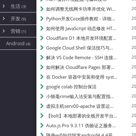
内网穿透
(10)
路由器
(1)
生活
(3)
图片
(2)
20
如何调整无线网卡功率并优化 Wifite 的功率设置
容器
(15)
随身wifi
(1)
网络
📝
(38)
线报
(2)
开发
游戏
20
Python开发Coze插件教程 - 详细步骤与注意事项
(7)
(6)
mobile
(14)
文件
(9)
sim卡
(1)
饥荒
云服务商
(7)
刷机
(4)
(6)
20
如何使用 JavaScript 动态修改 HTML 中的权限文本 | 前端开发教程
编译
(2)
系统
营销
(35)
(1)
WEB源码
magisk
(6)
(1)
250
JavaScript
(2)
20
Cloudflare D1 本地开发环境配置指南 | CF Pages Local Development Guide
AI
(10)
公关
建站
(1)
(5)
Android
(4)
python
(2)
20
Google Cloud Shell 保活技巧与配额时间查看方法
SEO
篇文章
(1)
20
解决 VS Code Remote - SSH 连接失败问题：从权限问题到成功启动
20
如何解决 Cloudflare Pages 部署中的 API Token 权限问题
✍️
20
在 Docker 容器中安装和使用 systemctl 的完整指南
20
google colab 控制台保活
231k
20
小狼毫rime输入法安装与配置指南：从基础到高级自定义
20
虚拟主机serv00-apache 设置运行目录
总字数
20
【bolt】本地部署的全栈开发平台，支持本地及众多API，本地一键生成应用，部署教程
20
Auto.js Pro 9.3.11 伪验证之服务器接口 Nginx 版
👥
20
随身wifi短信转发android4.4.4开机开启wifi关闭热点