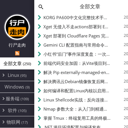
全部文章
20
KORG PA600中文化完整技术手册 - 从逆向到实现的全流程指南
20
Xget 无侵入不走actions部署到 EdgeOne Pages 指南
20
Xget 部署到 Cloudflare Pages 完整指南 - 无需修改源码的构建配置
20
行尸走肉
Gemini CLI 配置指南与常用命令中文翻译 | API Key、MCP、代理设置
20
小红书“后门”事件深度复盘：一次沉默危机下的品牌、技术与流程三重考验
20
全部文章
前端代码安全加固：从Vite项目到纯静态页面的深度混淆技术备忘
(250)
20
解决 Pip externally-managed-environment 错误：临时与永久绕过方案
Linux
(95)
20
解决腾讯云Debian镜像恢复后网络不通问题
Alpine
(2)
Windows
(9)
20
如何编译和配置Linux内核以启用BBR2 | 内核编译教程
CentOS
(17)
服务端
(109)
Debian
20
Linux Shellcode实战：反向连接、持久化、免杀技术详解（MSF,Cobalt Strike）- 从原理到C加载器实现
(24)
Kali
(4)
环境配置
20
(60)
Nmap 参数大全：从入门到精通，掌握网络扫描的核心技巧
软件
(105)
ProxmoxVE
DD重装
(14)
加速优化
(3)
(34)
20
掌握 Tmux：终端复用工具的终极指南
安全
(12)
物联网
Ubuntu
(17)
(7)
面板
(12)
20
办公
.NET 项目环境配置与编译发布
(4)