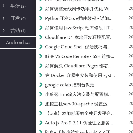
内网穿透
(10)
路由器
(1)
生活
(3)
图片
(2)
20
如何调整无线网卡功率并优化 Wifite 的功率设置
容器
(15)
随身wifi
(1)
网络
📝
(38)
线报
(2)
开发
游戏
20
Python开发Coze插件教程 - 详细步骤与注意事项
(7)
(6)
mobile
(14)
文件
(9)
sim卡
(1)
饥荒
云服务商
(7)
刷机
(4)
(6)
20
如何使用 JavaScript 动态修改 HTML 中的权限文本 | 前端开发教程
编译
(2)
系统
营销
(35)
(1)
WEB源码
magisk
(6)
(1)
250
JavaScript
(2)
20
Cloudflare D1 本地开发环境配置指南 | CF Pages Local Development Guide
AI
(10)
公关
建站
(1)
(5)
Android
(4)
python
(2)
20
Google Cloud Shell 保活技巧与配额时间查看方法
SEO
篇文章
(1)
20
解决 VS Code Remote - SSH 连接失败问题：从权限问题到成功启动
20
如何解决 Cloudflare Pages 部署中的 API Token 权限问题
✍️
20
在 Docker 容器中安装和使用 systemctl 的完整指南
20
google colab 控制台保活
231k
20
小狼毫rime输入法安装与配置指南：从基础到高级自定义
20
虚拟主机serv00-apache 设置运行目录
总字数
20
【bolt】本地部署的全栈开发平台，支持本地及众多API，本地一键生成应用，部署教程
20
Auto.js Pro 9.3.11 伪验证之服务器接口 Nginx 版
👥
20
随身wifi短信转发android4.4.4开机开启wifi关闭热点