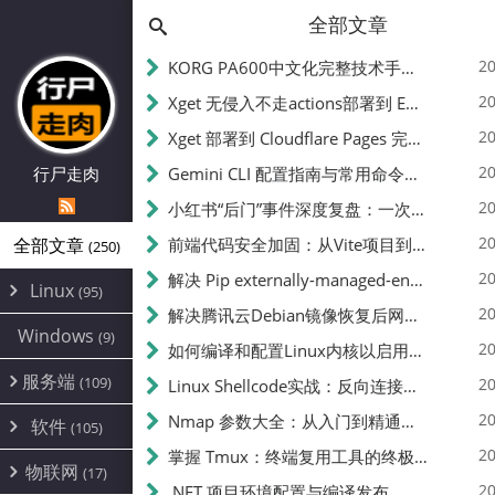
全部文章
20
KORG PA600中文化完整技术手册 - 从逆向到实现的全流程指南
20
Xget 无侵入不走actions部署到 EdgeOne Pages 指南
20
Xget 部署到 Cloudflare Pages 完整指南 - 无需修改源码的构建配置
20
行尸走肉
Gemini CLI 配置指南与常用命令中文翻译 | API Key、MCP、代理设置
20
小红书“后门”事件深度复盘：一次沉默危机下的品牌、技术与流程三重考验
20
全部文章
前端代码安全加固：从Vite项目到纯静态页面的深度混淆技术备忘
(250)
20
解决 Pip externally-managed-environment 错误：临时与永久绕过方案
Linux
(95)
20
解决腾讯云Debian镜像恢复后网络不通问题
Alpine
(2)
Windows
(9)
20
如何编译和配置Linux内核以启用BBR2 | 内核编译教程
CentOS
(17)
服务端
(109)
Debian
20
Linux Shellcode实战：反向连接、持久化、免杀技术详解（MSF,Cobalt Strike）- 从原理到C加载器实现
(24)
Kali
(4)
环境配置
20
(60)
Nmap 参数大全：从入门到精通，掌握网络扫描的核心技巧
软件
(105)
ProxmoxVE
DD重装
(14)
加速优化
(3)
(34)
20
掌握 Tmux：终端复用工具的终极指南
安全
(12)
物联网
Ubuntu
(17)
(7)
面板
(12)
20
办公
.NET 项目环境配置与编译发布
(4)