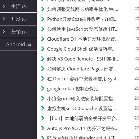
内网穿透
(10)
路由器
(1)
生活
(3)
图片
(2)
20
如何调整无线网卡功率并优化 Wifite 的功率设置
容器
(15)
随身wifi
(1)
网络
(38)
线报
(2)
开发
游戏
20
Python开发Coze插件教程 - 详细步骤与注意事项
(7)
(6)
mobile
(14)
文件
(9)
sim卡
(1)
饥荒
云服务商
(7)
刷机
(4)
(6)
20
如何使用 JavaScript 动态修改 HTML 中的权限文本 | 前端开发教程
编译
(2)
系统
营销
(35)
(1)
WEB源码
magisk
(6)
(1)
JavaScript
(2)
20
Cloudflare D1 本地开发环境配置指南 | CF Pages Local Development Guide
AI
(10)
公关
建站
(1)
(5)
Android
(4)
python
(2)
20
Google Cloud Shell 保活技巧与配额时间查看方法
SEO
(1)
20
解决 VS Code Remote - SSH 连接失败问题：从权限问题到成功启动
20
如何解决 Cloudflare Pages 部署中的 API Token 权限问题
20
在 Docker 容器中安装和使用 systemctl 的完整指南
20
google colab 控制台保活
20
小狼毫rime输入法安装与配置指南：从基础到高级自定义
20
虚拟主机serv00-apache 设置运行目录
20
【bolt】本地部署的全栈开发平台，支持本地及众多API，本地一键生成应用，部署教程
20
Auto.js Pro 9.3.11 伪验证之服务器接口 Nginx 版
20
随身wifi短信转发android4.4.4开机开启wifi关闭热点