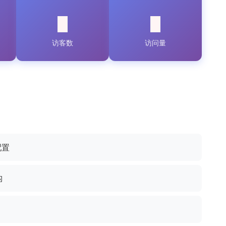
访客数
访问量
配置
构