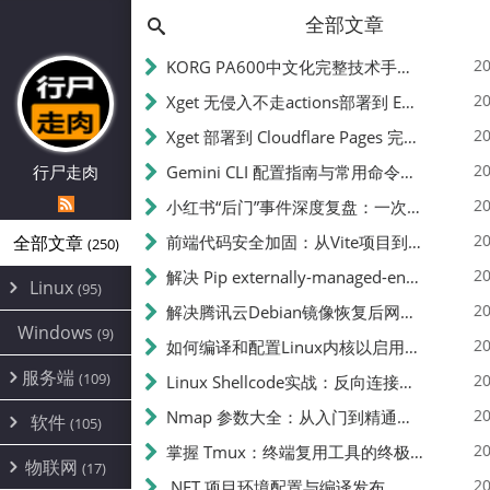
全部文章
20
KORG PA600中文化完整技术手册 - 从逆向到实现的全流程指南
20
Xget 无侵入不走actions部署到 EdgeOne Pages 指南
20
Xget 部署到 Cloudflare Pages 完整指南 - 无需修改源码的构建配置
20
行尸走肉
Gemini CLI 配置指南与常用命令中文翻译 | API Key、MCP、代理设置
20
小红书“后门”事件深度复盘：一次沉默危机下的品牌、技术与流程三重考验
20
全部文章
前端代码安全加固：从Vite项目到纯静态页面的深度混淆技术备忘
(250)
20
解决 Pip externally-managed-environment 错误：临时与永久绕过方案
Linux
(95)
20
解决腾讯云Debian镜像恢复后网络不通问题
Alpine
(2)
Windows
(9)
20
如何编译和配置Linux内核以启用BBR2 | 内核编译教程
CentOS
(17)
服务端
(109)
Debian
20
Linux Shellcode实战：反向连接、持久化、免杀技术详解（MSF,Cobalt Strike）- 从原理到C加载器实现
(24)
Kali
(4)
环境配置
20
(60)
Nmap 参数大全：从入门到精通，掌握网络扫描的核心技巧
软件
(105)
ProxmoxVE
DD重装
(14)
加速优化
(3)
(34)
20
掌握 Tmux：终端复用工具的终极指南
安全
(12)
物联网
Ubuntu
(17)
(7)
面板
(12)
20
办公
.NET 项目环境配置与编译发布
(4)