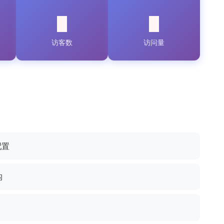
访客数
访问量
配置
构