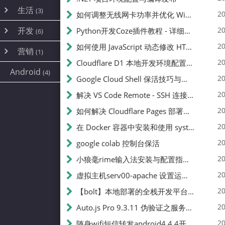
内网穿透
(10)
路由器
(1)
生活
(3)
图片
(2)
20
如何调整无线网卡功率并优化 Wifite 的功率设置
容器
(15)
随身wifi
(1)
网络
(38)
线报
(2)
开发
游戏
20
Python开发Coze插件教程 - 详细步骤与注意事项
(7)
(6)
mobile
(14)
文件
(9)
sim卡
(1)
饥荒
云服务商
(7)
刷机
(4)
(6)
20
如何使用 JavaScript 动态修改 HTML 中的权限文本 | 前端开发教程
编译
(2)
系统
营销
(35)
(1)
WEB源码
magisk
(6)
(1)
JavaScript
(2)
20
Cloudflare D1 本地开发环境配置指南 | CF Pages Local Development Guide
AI
(10)
公关
建站
(1)
(5)
Android
(4)
python
(2)
20
Google Cloud Shell 保活技巧与配额时间查看方法
SEO
(1)
20
解决 VS Code Remote - SSH 连接失败问题：从权限问题到成功启动
20
如何解决 Cloudflare Pages 部署中的 API Token 权限问题
20
在 Docker 容器中安装和使用 systemctl 的完整指南
20
google colab 控制台保活
20
小狼毫rime输入法安装与配置指南：从基础到高级自定义
20
虚拟主机serv00-apache 设置运行目录
20
【bolt】本地部署的全栈开发平台，支持本地及众多API，本地一键生成应用，部署教程
20
Auto.js Pro 9.3.11 伪验证之服务器接口 Nginx 版
20
随身wifi短信转发android4.4.4开机开启wifi关闭热点