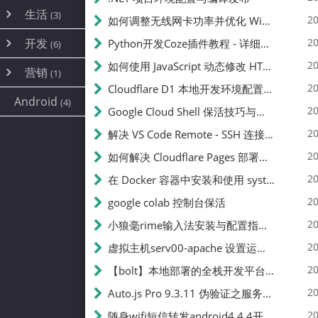
内网穿透
(10)
路由器
(1)
生活
(3)
图片
(2)
20
如何调整无线网卡功率并优化 Wifite 的功率设置
容器
(15)
随身wifi
(1)
网络
(38)
线报
(2)
开发
游戏
20
Python开发Coze插件教程 - 详细步骤与注意事项
(7)
(6)
mobile
(14)
文件
(9)
sim卡
(1)
饥荒
云服务商
(7)
刷机
(4)
(6)
20
如何使用 JavaScript 动态修改 HTML 中的权限文本 | 前端开发教程
编译
(2)
系统
营销
(35)
(1)
WEB源码
magisk
(6)
(1)
JavaScript
(2)
20
Cloudflare D1 本地开发环境配置指南 | CF Pages Local Development Guide
AI
(10)
公关
建站
(1)
(5)
Android
(4)
python
(2)
20
Google Cloud Shell 保活技巧与配额时间查看方法
SEO
(1)
20
解决 VS Code Remote - SSH 连接失败问题：从权限问题到成功启动
20
如何解决 Cloudflare Pages 部署中的 API Token 权限问题
20
在 Docker 容器中安装和使用 systemctl 的完整指南
20
google colab 控制台保活
20
小狼毫rime输入法安装与配置指南：从基础到高级自定义
20
虚拟主机serv00-apache 设置运行目录
20
【bolt】本地部署的全栈开发平台，支持本地及众多API，本地一键生成应用，部署教程
20
Auto.js Pro 9.3.11 伪验证之服务器接口 Nginx 版
20
随身wifi短信转发android4.4.4开机开启wifi关闭热点