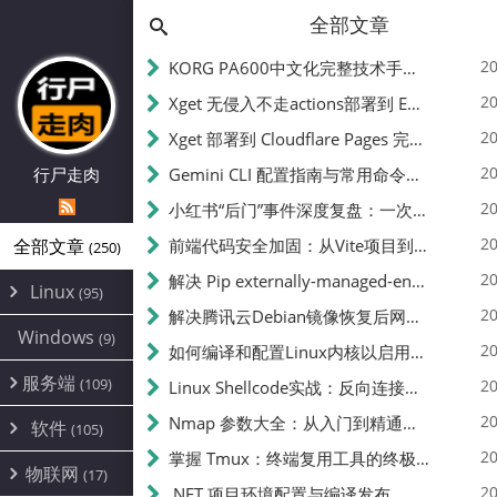
全部文章
20
KORG PA600中文化完整技术手册 - 从逆向到实现的全流程指南
20
Xget 无侵入不走actions部署到 EdgeOne Pages 指南
20
Xget 部署到 Cloudflare Pages 完整指南 - 无需修改源码的构建配置
20
行尸走肉
Gemini CLI 配置指南与常用命令中文翻译 | API Key、MCP、代理设置
20
小红书“后门”事件深度复盘：一次沉默危机下的品牌、技术与流程三重考验
20
全部文章
前端代码安全加固：从Vite项目到纯静态页面的深度混淆技术备忘
(250)
20
解决 Pip externally-managed-environment 错误：临时与永久绕过方案
Linux
(95)
20
解决腾讯云Debian镜像恢复后网络不通问题
Alpine
(2)
Windows
(9)
20
如何编译和配置Linux内核以启用BBR2 | 内核编译教程
CentOS
(17)
服务端
(109)
Debian
20
Linux Shellcode实战：反向连接、持久化、免杀技术详解（MSF,Cobalt Strike）- 从原理到C加载器实现
(24)
Kali
(4)
环境配置
20
(60)
Nmap 参数大全：从入门到精通，掌握网络扫描的核心技巧
软件
(105)
ProxmoxVE
DD重装
(14)
加速优化
(3)
(34)
20
掌握 Tmux：终端复用工具的终极指南
安全
(12)
物联网
Ubuntu
(17)
(7)
面板
(12)
20
办公
.NET 项目环境配置与编译发布
(4)