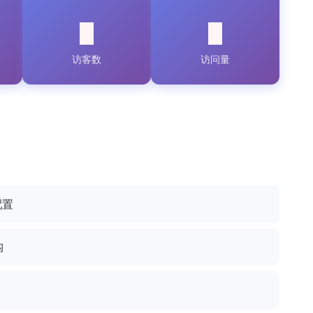
访客数
访问量
配置
构