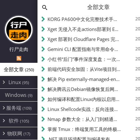
全部文章
20
KORG PA600中文化完整技术手册 - 从逆向到实现的全流程指南
20
Xget 无侵入不走actions部署到 EdgeOne Pages 指南
20
Xget 部署到 Cloudflare Pages 完整指南 - 无需修改源码的构建配置
20
行尸走肉
Gemini CLI 配置指南与常用命令中文翻译 | API Key、MCP、代理设置
20
小红书“后门”事件深度复盘：一次沉默危机下的品牌、技术与流程三重考验
20
全部文章
前端代码安全加固：从Vite项目到纯静态页面的深度混淆技术备忘
(250)
20
解决 Pip externally-managed-environment 错误：临时与永久绕过方案
Linux
(95)
20
解决腾讯云Debian镜像恢复后网络不通问题
Alpine
(2)
Windows
(9)
20
如何编译和配置Linux内核以启用BBR2 | 内核编译教程
CentOS
(17)
服务端
(109)
Debian
20
Linux Shellcode实战：反向连接、持久化、免杀技术详解（MSF,Cobalt Strike）- 从原理到C加载器实现
(24)
Kali
(4)
环境配置
20
(60)
Nmap 参数大全：从入门到精通，掌握网络扫描的核心技巧
软件
(105)
ProxmoxVE
DD重装
(14)
加速优化
(3)
(34)
20
掌握 Tmux：终端复用工具的终极指南
安全
(12)
物联网
Ubuntu
(17)
(7)
面板
(12)
20
办公
.NET 项目环境配置与编译发布
(4)