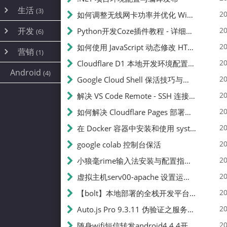
内网穿透
(10)
路由器
(1)
生活
(3)
图片
(2)
20
如何调整无线网卡功率并优化 Wifite 的功率设置
容器
(15)
随身wifi
(1)
网络
📝
(38)
线报
(2)
开发
游戏
20
Python开发Coze插件教程 - 详细步骤与注意事项
(7)
(6)
mobile
(14)
文件
(9)
sim卡
(1)
饥荒
云服务商
(7)
刷机
(4)
(6)
20
如何使用 JavaScript 动态修改 HTML 中的权限文本 | 前端开发教程
编译
(2)
系统
营销
(35)
(1)
WEB源码
magisk
(6)
(1)
250
JavaScript
(2)
20
Cloudflare D1 本地开发环境配置指南 | CF Pages Local Development Guide
AI
(10)
公关
建站
(1)
(5)
Android
(4)
python
(2)
20
Google Cloud Shell 保活技巧与配额时间查看方法
SEO
篇文章
(1)
20
解决 VS Code Remote - SSH 连接失败问题：从权限问题到成功启动
20
如何解决 Cloudflare Pages 部署中的 API Token 权限问题
✍️
20
在 Docker 容器中安装和使用 systemctl 的完整指南
20
google colab 控制台保活
231k
20
小狼毫rime输入法安装与配置指南：从基础到高级自定义
20
虚拟主机serv00-apache 设置运行目录
总字数
20
【bolt】本地部署的全栈开发平台，支持本地及众多API，本地一键生成应用，部署教程
20
Auto.js Pro 9.3.11 伪验证之服务器接口 Nginx 版
👥
20
随身wifi短信转发android4.4.4开机开启wifi关闭热点