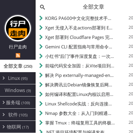
全部文章
20
KORG PA600中文化完整技术手册 - 从逆向到实现的全流程指南
20
Xget 无侵入不走actions部署到 EdgeOne Pages 指南
20
Xget 部署到 Cloudflare Pages 完整指南 - 无需修改源码的构建配置
20
行尸走肉
Gemini CLI 配置指南与常用命令中文翻译 | API Key、MCP、代理设置
20
小红书“后门”事件深度复盘：一次沉默危机下的品牌、技术与流程三重考验
20
全部文章
前端代码安全加固：从Vite项目到纯静态页面的深度混淆技术备忘
(250)
20
解决 Pip externally-managed-environment 错误：临时与永久绕过方案
Linux
(95)
20
解决腾讯云Debian镜像恢复后网络不通问题
Alpine
(2)
Windows
(9)
20
如何编译和配置Linux内核以启用BBR2 | 内核编译教程
CentOS
(17)
服务端
(109)
Debian
20
Linux Shellcode实战：反向连接、持久化、免杀技术详解（MSF,Cobalt Strike）- 从原理到C加载器实现
(24)
Kali
(4)
环境配置
20
(60)
Nmap 参数大全：从入门到精通，掌握网络扫描的核心技巧
软件
(105)
ProxmoxVE
DD重装
(14)
加速优化
(3)
(34)
20
掌握 Tmux：终端复用工具的终极指南
安全
(12)
物联网
Ubuntu
(17)
(7)
面板
(12)
20
办公
.NET 项目环境配置与编译发布
(4)