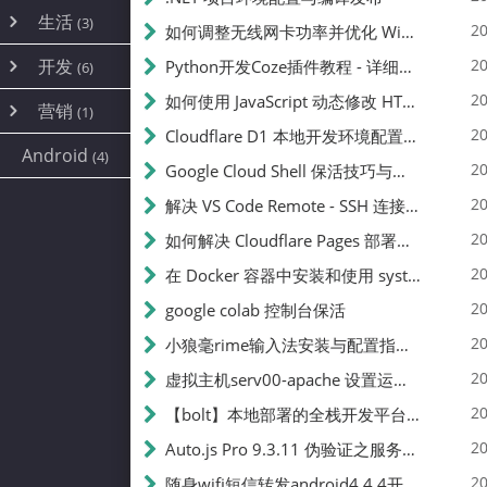
内网穿透
(10)
路由器
(1)
生活
(3)
图片
(2)
20
如何调整无线网卡功率并优化 Wifite 的功率设置
容器
(15)
随身wifi
(1)
网络
📝
(38)
线报
(2)
开发
游戏
20
Python开发Coze插件教程 - 详细步骤与注意事项
(7)
(6)
mobile
(14)
文件
(9)
sim卡
(1)
饥荒
云服务商
(7)
刷机
(4)
(6)
20
如何使用 JavaScript 动态修改 HTML 中的权限文本 | 前端开发教程
编译
(2)
系统
营销
(35)
(1)
WEB源码
magisk
(6)
(1)
250
JavaScript
(2)
20
Cloudflare D1 本地开发环境配置指南 | CF Pages Local Development Guide
AI
(10)
公关
建站
(1)
(5)
Android
(4)
python
(2)
20
Google Cloud Shell 保活技巧与配额时间查看方法
SEO
篇文章
(1)
20
解决 VS Code Remote - SSH 连接失败问题：从权限问题到成功启动
20
如何解决 Cloudflare Pages 部署中的 API Token 权限问题
✍️
20
在 Docker 容器中安装和使用 systemctl 的完整指南
20
google colab 控制台保活
231k
20
小狼毫rime输入法安装与配置指南：从基础到高级自定义
20
虚拟主机serv00-apache 设置运行目录
总字数
20
【bolt】本地部署的全栈开发平台，支持本地及众多API，本地一键生成应用，部署教程
20
Auto.js Pro 9.3.11 伪验证之服务器接口 Nginx 版
👥
20
随身wifi短信转发android4.4.4开机开启wifi关闭热点