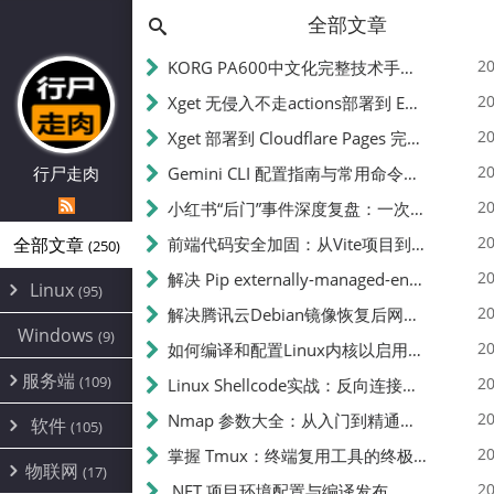
全部文章
20
KORG PA600中文化完整技术手册 - 从逆向到实现的全流程指南
20
Xget 无侵入不走actions部署到 EdgeOne Pages 指南
20
Xget 部署到 Cloudflare Pages 完整指南 - 无需修改源码的构建配置
20
行尸走肉
Gemini CLI 配置指南与常用命令中文翻译 | API Key、MCP、代理设置
20
小红书“后门”事件深度复盘：一次沉默危机下的品牌、技术与流程三重考验
20
全部文章
前端代码安全加固：从Vite项目到纯静态页面的深度混淆技术备忘
(250)
20
解决 Pip externally-managed-environment 错误：临时与永久绕过方案
Linux
(95)
20
解决腾讯云Debian镜像恢复后网络不通问题
Alpine
(2)
Windows
(9)
20
如何编译和配置Linux内核以启用BBR2 | 内核编译教程
CentOS
(17)
服务端
(109)
Debian
20
Linux Shellcode实战：反向连接、持久化、免杀技术详解（MSF,Cobalt Strike）- 从原理到C加载器实现
(24)
Kali
(4)
环境配置
20
(60)
Nmap 参数大全：从入门到精通，掌握网络扫描的核心技巧
软件
(105)
ProxmoxVE
DD重装
(14)
加速优化
(3)
(34)
20
掌握 Tmux：终端复用工具的终极指南
安全
(12)
物联网
Ubuntu
(17)
(7)
面板
(12)
20
办公
.NET 项目环境配置与编译发布
(4)