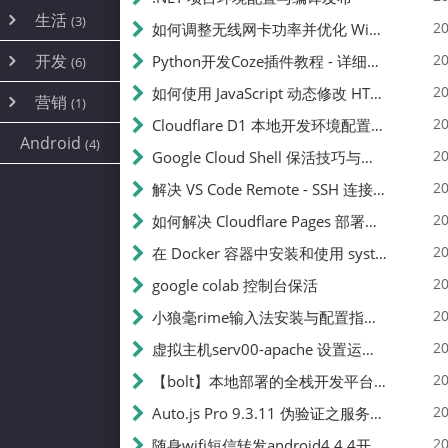
内网穿透
(10)
路由器
(1)
生活
(3)
图片
(2)
20
如何调整无线网卡功率并优化 Wifite 的功率设置
容器
(15)
随身wifi
(1)
网络
📝
(38)
线报
(2)
开发
游戏
20
Python开发Coze插件教程 - 详细步骤与注意事项
(7)
(6)
mobile
(14)
文件
(9)
sim卡
(1)
饥荒
云服务商
(7)
刷机
(4)
(6)
20
如何使用 JavaScript 动态修改 HTML 中的权限文本 | 前端开发教程
编译
(2)
系统
营销
(35)
(1)
WEB源码
magisk
(6)
(1)
250
JavaScript
(2)
20
Cloudflare D1 本地开发环境配置指南 | CF Pages Local Development Guide
AI
(10)
公关
建站
(1)
(5)
Android
(4)
python
(2)
20
Google Cloud Shell 保活技巧与配额时间查看方法
SEO
篇文章
(1)
20
解决 VS Code Remote - SSH 连接失败问题：从权限问题到成功启动
20
如何解决 Cloudflare Pages 部署中的 API Token 权限问题
✍️
20
在 Docker 容器中安装和使用 systemctl 的完整指南
20
google colab 控制台保活
231k
20
小狼毫rime输入法安装与配置指南：从基础到高级自定义
20
虚拟主机serv00-apache 设置运行目录
总字数
20
【bolt】本地部署的全栈开发平台，支持本地及众多API，本地一键生成应用，部署教程
20
Auto.js Pro 9.3.11 伪验证之服务器接口 Nginx 版
👥
20
随身wifi短信转发android4.4.4开机开启wifi关闭热点