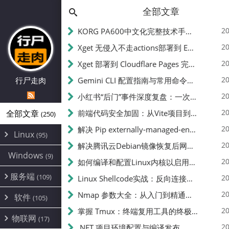
全部文章
20
KORG PA600中文化完整技术手册 - 从逆向到实现的全流程指南
20
Xget 无侵入不走actions部署到 EdgeOne Pages 指南
20
Xget 部署到 Cloudflare Pages 完整指南 - 无需修改源码的构建配置
20
行尸走肉
Gemini CLI 配置指南与常用命令中文翻译 | API Key、MCP、代理设置
20
小红书“后门”事件深度复盘：一次沉默危机下的品牌、技术与流程三重考验
20
全部文章
前端代码安全加固：从Vite项目到纯静态页面的深度混淆技术备忘
(250)
20
解决 Pip externally-managed-environment 错误：临时与永久绕过方案
Linux
(95)
20
解决腾讯云Debian镜像恢复后网络不通问题
Alpine
(2)
Windows
(9)
20
如何编译和配置Linux内核以启用BBR2 | 内核编译教程
CentOS
(17)
服务端
(109)
Debian
20
Linux Shellcode实战：反向连接、持久化、免杀技术详解（MSF,Cobalt Strike）- 从原理到C加载器实现
(24)
Kali
(4)
环境配置
20
(60)
Nmap 参数大全：从入门到精通，掌握网络扫描的核心技巧
软件
(105)
ProxmoxVE
DD重装
(14)
加速优化
(3)
(34)
20
掌握 Tmux：终端复用工具的终极指南
安全
(12)
物联网
Ubuntu
(17)
(7)
面板
(12)
20
办公
.NET 项目环境配置与编译发布
(4)