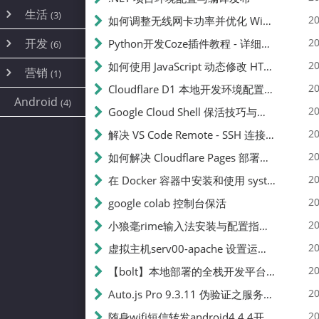
内网穿透
(10)
路由器
(1)
生活
(3)
图片
(2)
20
如何调整无线网卡功率并优化 Wifite 的功率设置
容器
(15)
随身wifi
(1)
网络
(38)
线报
(2)
开发
游戏
20
Python开发Coze插件教程 - 详细步骤与注意事项
(7)
(6)
mobile
(14)
文件
(9)
sim卡
(1)
饥荒
云服务商
(7)
刷机
(4)
(6)
20
如何使用 JavaScript 动态修改 HTML 中的权限文本 | 前端开发教程
编译
(2)
系统
营销
(35)
(1)
WEB源码
magisk
(6)
(1)
JavaScript
(2)
20
Cloudflare D1 本地开发环境配置指南 | CF Pages Local Development Guide
AI
(10)
公关
建站
(1)
(5)
Android
(4)
python
(2)
20
Google Cloud Shell 保活技巧与配额时间查看方法
SEO
(1)
20
解决 VS Code Remote - SSH 连接失败问题：从权限问题到成功启动
20
如何解决 Cloudflare Pages 部署中的 API Token 权限问题
20
在 Docker 容器中安装和使用 systemctl 的完整指南
20
google colab 控制台保活
20
小狼毫rime输入法安装与配置指南：从基础到高级自定义
20
虚拟主机serv00-apache 设置运行目录
20
【bolt】本地部署的全栈开发平台，支持本地及众多API，本地一键生成应用，部署教程
20
Auto.js Pro 9.3.11 伪验证之服务器接口 Nginx 版
20
随身wifi短信转发android4.4.4开机开启wifi关闭热点