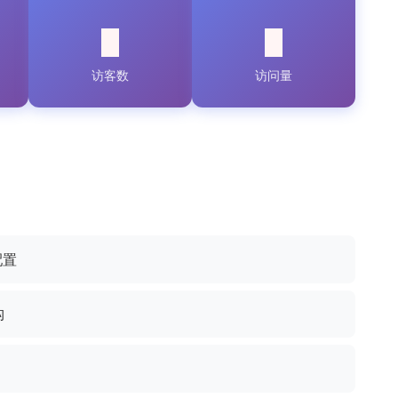
访客数
访问量
配置
构