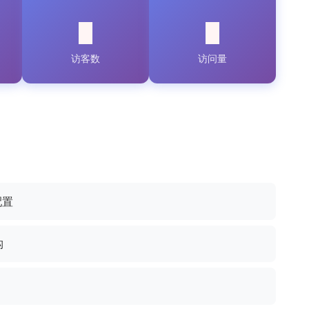
访客数
访问量
配置
构