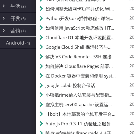
内网穿透
(10)
路由器
(1)
生活
(3)
图片
(2)
20
如何调整无线网卡功率并优化 Wifite 的功率设置
容器
(15)
随身wifi
(1)
网络
(38)
线报
(2)
开发
游戏
20
Python开发Coze插件教程 - 详细步骤与注意事项
(7)
(6)
mobile
(14)
文件
(9)
sim卡
(1)
饥荒
云服务商
(7)
刷机
(4)
(6)
20
如何使用 JavaScript 动态修改 HTML 中的权限文本 | 前端开发教程
编译
(2)
系统
营销
(35)
(1)
WEB源码
magisk
(6)
(1)
JavaScript
(2)
20
Cloudflare D1 本地开发环境配置指南 | CF Pages Local Development Guide
AI
(10)
公关
建站
(1)
(5)
Android
(4)
python
(2)
20
Google Cloud Shell 保活技巧与配额时间查看方法
SEO
(1)
20
解决 VS Code Remote - SSH 连接失败问题：从权限问题到成功启动
20
如何解决 Cloudflare Pages 部署中的 API Token 权限问题
20
在 Docker 容器中安装和使用 systemctl 的完整指南
20
google colab 控制台保活
20
小狼毫rime输入法安装与配置指南：从基础到高级自定义
20
虚拟主机serv00-apache 设置运行目录
20
【bolt】本地部署的全栈开发平台，支持本地及众多API，本地一键生成应用，部署教程
20
Auto.js Pro 9.3.11 伪验证之服务器接口 Nginx 版
20
随身wifi短信转发android4.4.4开机开启wifi关闭热点