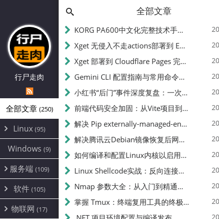
全部文章
20
KORG PA600中文化完整技术手册 - 从逆向到实现的全流程指南
20
Xget 无侵入不走actions部署到 EdgeOne Pages 指南
20
Xget 部署到 Cloudflare Pages 完整指南 - 无需修改源码的构建配置
20
行尸走肉
Gemini CLI 配置指南与常用命令中文翻译 | API Key、MCP、代理设置
20
小红书“后门”事件深度复盘：一次沉默危机下的品牌、技术与流程三重考验
20
全部文章
前端代码安全加固：从Vite项目到纯静态页面的深度混淆技术备忘
(250)
20
解决 Pip externally-managed-environment 错误：临时与永久绕过方案
Linux
(95)
20
解决腾讯云Debian镜像恢复后网络不通问题
Alpine
(2)
Windows
(9)
20
如何编译和配置Linux内核以启用BBR2 | 内核编译教程
CentOS
(17)
服务端
(109)
Debian
20
Linux Shellcode实战：反向连接、持久化、免杀技术详解（MSF,Cobalt Strike）- 从原理到C加载器实现
(24)
Kali
(4)
环境配置
20
(60)
Nmap 参数大全：从入门到精通，掌握网络扫描的核心技巧
软件
(105)
ProxmoxVE
DD重装
(14)
加速优化
(3)
(34)
20
掌握 Tmux：终端复用工具的终极指南
安全
(12)
物联网
Ubuntu
(17)
(7)
面板
(12)
20
办公
.NET 项目环境配置与编译发布
(4)