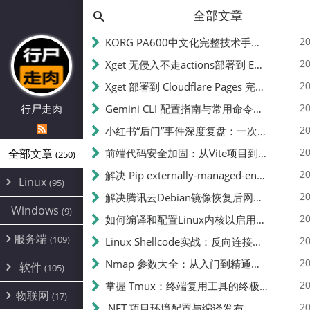
全部文章
20
KORG PA600中文化完整技术手册 - 从逆向到实现的全流程指南
20
Xget 无侵入不走actions部署到 EdgeOne Pages 指南
20
Xget 部署到 Cloudflare Pages 完整指南 - 无需修改源码的构建配置
20
行尸走肉
Gemini CLI 配置指南与常用命令中文翻译 | API Key、MCP、代理设置
20
小红书“后门”事件深度复盘：一次沉默危机下的品牌、技术与流程三重考验
20
全部文章
前端代码安全加固：从Vite项目到纯静态页面的深度混淆技术备忘
(250)
20
解决 Pip externally-managed-environment 错误：临时与永久绕过方案
Linux
(95)
20
解决腾讯云Debian镜像恢复后网络不通问题
Alpine
(2)
Windows
(9)
20
如何编译和配置Linux内核以启用BBR2 | 内核编译教程
CentOS
(17)
服务端
(109)
Debian
20
Linux Shellcode实战：反向连接、持久化、免杀技术详解（MSF,Cobalt Strike）- 从原理到C加载器实现
(24)
Kali
(4)
环境配置
20
(60)
Nmap 参数大全：从入门到精通，掌握网络扫描的核心技巧
软件
(105)
ProxmoxVE
DD重装
(14)
加速优化
(3)
(34)
20
掌握 Tmux：终端复用工具的终极指南
安全
(12)
物联网
Ubuntu
(17)
(7)
面板
(12)
20
办公
.NET 项目环境配置与编译发布
(4)