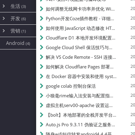
内网穿透
(10)
路由器
(1)
生活
(3)
图片
(2)
20
如何调整无线网卡功率并优化 Wifite 的功率设置
容器
(15)
随身wifi
(1)
网络
📝
(38)
线报
(2)
开发
游戏
20
Python开发Coze插件教程 - 详细步骤与注意事项
(7)
(6)
mobile
(14)
文件
(9)
sim卡
(1)
饥荒
云服务商
(7)
刷机
(4)
(6)
20
如何使用 JavaScript 动态修改 HTML 中的权限文本 | 前端开发教程
编译
(2)
系统
营销
(35)
(1)
WEB源码
magisk
(6)
(1)
250
JavaScript
(2)
20
Cloudflare D1 本地开发环境配置指南 | CF Pages Local Development Guide
AI
(10)
公关
建站
(1)
(5)
Android
(4)
python
(2)
20
Google Cloud Shell 保活技巧与配额时间查看方法
SEO
篇文章
(1)
20
解决 VS Code Remote - SSH 连接失败问题：从权限问题到成功启动
20
如何解决 Cloudflare Pages 部署中的 API Token 权限问题
✍️
20
在 Docker 容器中安装和使用 systemctl 的完整指南
20
google colab 控制台保活
231k
20
小狼毫rime输入法安装与配置指南：从基础到高级自定义
20
虚拟主机serv00-apache 设置运行目录
总字数
20
【bolt】本地部署的全栈开发平台，支持本地及众多API，本地一键生成应用，部署教程
20
Auto.js Pro 9.3.11 伪验证之服务器接口 Nginx 版
👥
20
随身wifi短信转发android4.4.4开机开启wifi关闭热点