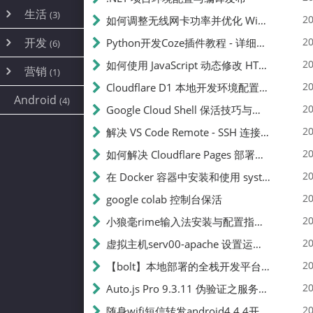
内网穿透
(10)
路由器
(1)
生活
(3)
图片
(2)
20
如何调整无线网卡功率并优化 Wifite 的功率设置
容器
(15)
随身wifi
(1)
网络
📝
(38)
线报
(2)
开发
游戏
20
Python开发Coze插件教程 - 详细步骤与注意事项
(7)
(6)
mobile
(14)
文件
(9)
sim卡
(1)
饥荒
云服务商
(7)
刷机
(4)
(6)
20
如何使用 JavaScript 动态修改 HTML 中的权限文本 | 前端开发教程
编译
(2)
系统
营销
(35)
(1)
WEB源码
magisk
(6)
(1)
250
JavaScript
(2)
20
Cloudflare D1 本地开发环境配置指南 | CF Pages Local Development Guide
AI
(10)
公关
建站
(1)
(5)
Android
(4)
python
(2)
20
Google Cloud Shell 保活技巧与配额时间查看方法
SEO
篇文章
(1)
20
解决 VS Code Remote - SSH 连接失败问题：从权限问题到成功启动
20
如何解决 Cloudflare Pages 部署中的 API Token 权限问题
✍️
20
在 Docker 容器中安装和使用 systemctl 的完整指南
20
google colab 控制台保活
231k
20
小狼毫rime输入法安装与配置指南：从基础到高级自定义
20
虚拟主机serv00-apache 设置运行目录
总字数
20
【bolt】本地部署的全栈开发平台，支持本地及众多API，本地一键生成应用，部署教程
20
Auto.js Pro 9.3.11 伪验证之服务器接口 Nginx 版
👥
20
随身wifi短信转发android4.4.4开机开启wifi关闭热点