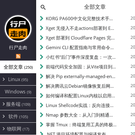
全部文章
20
KORG PA600中文化完整技术手册 - 从逆向到实现的全流程指南
20
Xget 无侵入不走actions部署到 EdgeOne Pages 指南
20
Xget 部署到 Cloudflare Pages 完整指南 - 无需修改源码的构建配置
20
行尸走肉
Gemini CLI 配置指南与常用命令中文翻译 | API Key、MCP、代理设置
20
小红书“后门”事件深度复盘：一次沉默危机下的品牌、技术与流程三重考验
20
全部文章
前端代码安全加固：从Vite项目到纯静态页面的深度混淆技术备忘
(250)
20
解决 Pip externally-managed-environment 错误：临时与永久绕过方案
Linux
(95)
20
解决腾讯云Debian镜像恢复后网络不通问题
Alpine
(2)
Windows
(9)
20
如何编译和配置Linux内核以启用BBR2 | 内核编译教程
CentOS
(17)
服务端
(109)
Debian
20
Linux Shellcode实战：反向连接、持久化、免杀技术详解（MSF,Cobalt Strike）- 从原理到C加载器实现
(24)
Kali
(4)
环境配置
20
(60)
Nmap 参数大全：从入门到精通，掌握网络扫描的核心技巧
软件
(105)
ProxmoxVE
DD重装
(14)
加速优化
(3)
(34)
20
掌握 Tmux：终端复用工具的终极指南
安全
(12)
物联网
Ubuntu
(17)
(7)
面板
(12)
20
办公
.NET 项目环境配置与编译发布
(4)