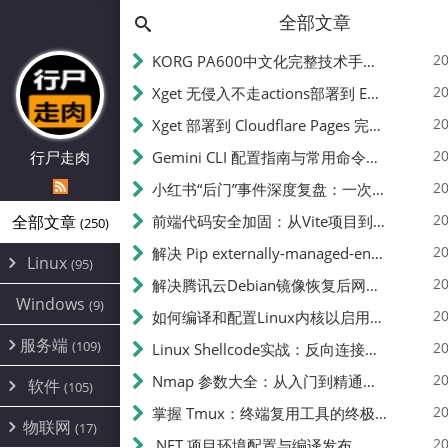
全部文章
20
KORG PA600中文化完整技术手册 - 从逆向到实现的全流程指南
20
Xget 无侵入不走actions部署到 EdgeOne Pages 指南
20
Xget 部署到 Cloudflare Pages 完整指南 - 无需修改源码的构建配置
20
行尸走肉
Gemini CLI 配置指南与常用命令中文翻译 | API Key、MCP、代理设置
20
小红书“后门”事件深度复盘：一次沉默危机下的品牌、技术与流程三重考验
20
全部文章
前端代码安全加固：从Vite项目到纯静态页面的深度混淆技术备忘
(250)
20
解决 Pip externally-managed-environment 错误：临时与永久绕过方案
Linux
(95)
20
解决腾讯云Debian镜像恢复后网络不通问题
Alpine
(2)
Windows
(9)
20
如何编译和配置Linux内核以启用BBR2 | 内核编译教程
CentOS
(17)
服务端
(109)
Debian
20
Linux Shellcode实战：反向连接、持久化、免杀技术详解（MSF,Cobalt Strike）- 从原理到C加载器实现
(24)
Kali
(4)
环境配置
20
(60)
Nmap 参数大全：从入门到精通，掌握网络扫描的核心技巧
软件
(105)
ProxmoxVE
DD重装
(14)
加速优化
(3)
(34)
20
掌握 Tmux：终端复用工具的终极指南
安全
(12)
物联网
Ubuntu
(17)
(7)
面板
(12)
20
办公
.NET 项目环境配置与编译发布
(4)