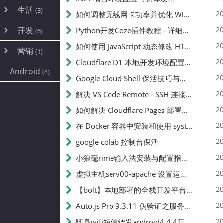
内网穿透
(10)
路由器
(1)
生活
(3)
图片
(2)
20
如何调整无线网卡功率并优化 Wifite 的功率设置
容器
(15)
随身wifi
(1)
网络
📝
(38)
线报
(2)
开发
游戏
20
Python开发Coze插件教程 - 详细步骤与注意事项
(7)
(6)
mobile
(14)
文件
(9)
sim卡
(1)
饥荒
云服务商
(7)
刷机
(4)
(6)
20
如何使用 JavaScript 动态修改 HTML 中的权限文本 | 前端开发教程
编译
(2)
系统
营销
(35)
(1)
WEB源码
magisk
(6)
(1)
250
JavaScript
(2)
20
Cloudflare D1 本地开发环境配置指南 | CF Pages Local Development Guide
AI
(10)
公关
建站
(1)
(5)
Android
(4)
python
(2)
20
Google Cloud Shell 保活技巧与配额时间查看方法
SEO
篇文章
(1)
20
解决 VS Code Remote - SSH 连接失败问题：从权限问题到成功启动
20
如何解决 Cloudflare Pages 部署中的 API Token 权限问题
✍️
20
在 Docker 容器中安装和使用 systemctl 的完整指南
20
google colab 控制台保活
231k
20
小狼毫rime输入法安装与配置指南：从基础到高级自定义
20
虚拟主机serv00-apache 设置运行目录
总字数
20
【bolt】本地部署的全栈开发平台，支持本地及众多API，本地一键生成应用，部署教程
20
Auto.js Pro 9.3.11 伪验证之服务器接口 Nginx 版
👥
20
随身wifi短信转发android4.4.4开机开启wifi关闭热点