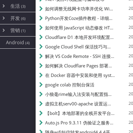
内网穿透
(10)
路由器
(1)
生活
(3)
图片
(2)
20
如何调整无线网卡功率并优化 Wifite 的功率设置
容器
(15)
随身wifi
(1)
网络
📝
(38)
线报
(2)
开发
游戏
20
Python开发Coze插件教程 - 详细步骤与注意事项
(7)
(6)
mobile
(14)
文件
(9)
sim卡
(1)
饥荒
云服务商
(7)
刷机
(4)
(6)
20
如何使用 JavaScript 动态修改 HTML 中的权限文本 | 前端开发教程
编译
(2)
系统
营销
(35)
(1)
WEB源码
magisk
(6)
(1)
250
JavaScript
(2)
20
Cloudflare D1 本地开发环境配置指南 | CF Pages Local Development Guide
AI
(10)
公关
建站
(1)
(5)
Android
(4)
python
(2)
20
Google Cloud Shell 保活技巧与配额时间查看方法
SEO
篇文章
(1)
20
解决 VS Code Remote - SSH 连接失败问题：从权限问题到成功启动
20
如何解决 Cloudflare Pages 部署中的 API Token 权限问题
✍️
20
在 Docker 容器中安装和使用 systemctl 的完整指南
20
google colab 控制台保活
231k
20
小狼毫rime输入法安装与配置指南：从基础到高级自定义
20
虚拟主机serv00-apache 设置运行目录
总字数
20
【bolt】本地部署的全栈开发平台，支持本地及众多API，本地一键生成应用，部署教程
20
Auto.js Pro 9.3.11 伪验证之服务器接口 Nginx 版
👥
20
随身wifi短信转发android4.4.4开机开启wifi关闭热点