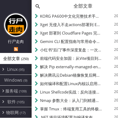
全部文章
20
KORG PA600中文化完整技术手册 - 从逆向到实现的全流程指南
20
Xget 无侵入不走actions部署到 EdgeOne Pages 指南
20
Xget 部署到 Cloudflare Pages 完整指南 - 无需修改源码的构建配置
20
行尸走肉
Gemini CLI 配置指南与常用命令中文翻译 | API Key、MCP、代理设置
20
小红书“后门”事件深度复盘：一次沉默危机下的品牌、技术与流程三重考验
20
全部文章
前端代码安全加固：从Vite项目到纯静态页面的深度混淆技术备忘
(250)
20
解决 Pip externally-managed-environment 错误：临时与永久绕过方案
Linux
(95)
20
解决腾讯云Debian镜像恢复后网络不通问题
Alpine
(2)
Windows
(9)
20
如何编译和配置Linux内核以启用BBR2 | 内核编译教程
CentOS
(17)
服务端
(109)
Debian
20
Linux Shellcode实战：反向连接、持久化、免杀技术详解（MSF,Cobalt Strike）- 从原理到C加载器实现
(24)
Kali
(4)
环境配置
20
(60)
Nmap 参数大全：从入门到精通，掌握网络扫描的核心技巧
软件
(105)
ProxmoxVE
DD重装
(14)
加速优化
(3)
(34)
20
掌握 Tmux：终端复用工具的终极指南
安全
(12)
物联网
Ubuntu
(17)
(7)
面板
(12)
20
办公
.NET 项目环境配置与编译发布
(4)