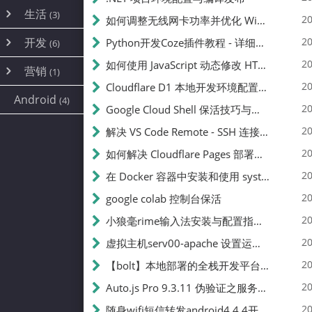
内网穿透
(10)
路由器
(1)
生活
(3)
图片
(2)
20
如何调整无线网卡功率并优化 Wifite 的功率设置
容器
(15)
随身wifi
(1)
网络
📝
(38)
线报
(2)
开发
游戏
20
Python开发Coze插件教程 - 详细步骤与注意事项
(7)
(6)
mobile
(14)
文件
(9)
sim卡
(1)
饥荒
云服务商
(7)
刷机
(4)
(6)
20
如何使用 JavaScript 动态修改 HTML 中的权限文本 | 前端开发教程
编译
(2)
系统
营销
(35)
(1)
WEB源码
magisk
(6)
(1)
250
JavaScript
(2)
20
Cloudflare D1 本地开发环境配置指南 | CF Pages Local Development Guide
AI
(10)
公关
建站
(1)
(5)
Android
(4)
python
(2)
20
Google Cloud Shell 保活技巧与配额时间查看方法
SEO
篇文章
(1)
20
解决 VS Code Remote - SSH 连接失败问题：从权限问题到成功启动
20
如何解决 Cloudflare Pages 部署中的 API Token 权限问题
✍️
20
在 Docker 容器中安装和使用 systemctl 的完整指南
20
google colab 控制台保活
231k
20
小狼毫rime输入法安装与配置指南：从基础到高级自定义
20
虚拟主机serv00-apache 设置运行目录
总字数
20
【bolt】本地部署的全栈开发平台，支持本地及众多API，本地一键生成应用，部署教程
20
Auto.js Pro 9.3.11 伪验证之服务器接口 Nginx 版
👥
20
随身wifi短信转发android4.4.4开机开启wifi关闭热点