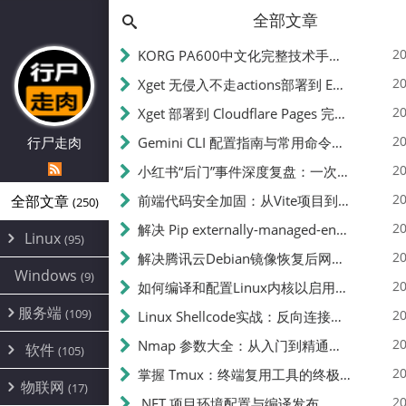
全部文章
20
KORG PA600中文化完整技术手册 - 从逆向到实现的全流程指南
20
Xget 无侵入不走actions部署到 EdgeOne Pages 指南
20
Xget 部署到 Cloudflare Pages 完整指南 - 无需修改源码的构建配置
20
行尸走肉
Gemini CLI 配置指南与常用命令中文翻译 | API Key、MCP、代理设置
20
小红书“后门”事件深度复盘：一次沉默危机下的品牌、技术与流程三重考验
20
全部文章
前端代码安全加固：从Vite项目到纯静态页面的深度混淆技术备忘
(250)
20
解决 Pip externally-managed-environment 错误：临时与永久绕过方案
Linux
(95)
20
解决腾讯云Debian镜像恢复后网络不通问题
Alpine
(2)
Windows
(9)
20
如何编译和配置Linux内核以启用BBR2 | 内核编译教程
CentOS
(17)
服务端
(109)
Debian
20
Linux Shellcode实战：反向连接、持久化、免杀技术详解（MSF,Cobalt Strike）- 从原理到C加载器实现
(24)
Kali
(4)
环境配置
20
(60)
Nmap 参数大全：从入门到精通，掌握网络扫描的核心技巧
软件
(105)
ProxmoxVE
DD重装
(14)
加速优化
(3)
(34)
20
掌握 Tmux：终端复用工具的终极指南
安全
(12)
物联网
Ubuntu
(17)
(7)
面板
(12)
20
办公
.NET 项目环境配置与编译发布
(4)