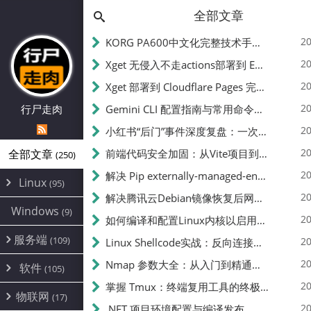
全部文章
20
KORG PA600中文化完整技术手册 - 从逆向到实现的全流程指南
20
Xget 无侵入不走actions部署到 EdgeOne Pages 指南
20
Xget 部署到 Cloudflare Pages 完整指南 - 无需修改源码的构建配置
20
行尸走肉
Gemini CLI 配置指南与常用命令中文翻译 | API Key、MCP、代理设置
20
小红书“后门”事件深度复盘：一次沉默危机下的品牌、技术与流程三重考验
20
全部文章
前端代码安全加固：从Vite项目到纯静态页面的深度混淆技术备忘
(250)
20
解决 Pip externally-managed-environment 错误：临时与永久绕过方案
Linux
(95)
20
解决腾讯云Debian镜像恢复后网络不通问题
Alpine
(2)
Windows
(9)
20
如何编译和配置Linux内核以启用BBR2 | 内核编译教程
CentOS
(17)
服务端
(109)
Debian
20
Linux Shellcode实战：反向连接、持久化、免杀技术详解（MSF,Cobalt Strike）- 从原理到C加载器实现
(24)
Kali
(4)
环境配置
20
(60)
Nmap 参数大全：从入门到精通，掌握网络扫描的核心技巧
软件
(105)
ProxmoxVE
DD重装
(14)
加速优化
(3)
(34)
20
掌握 Tmux：终端复用工具的终极指南
安全
(12)
物联网
Ubuntu
(17)
(7)
面板
(12)
20
办公
.NET 项目环境配置与编译发布
(4)