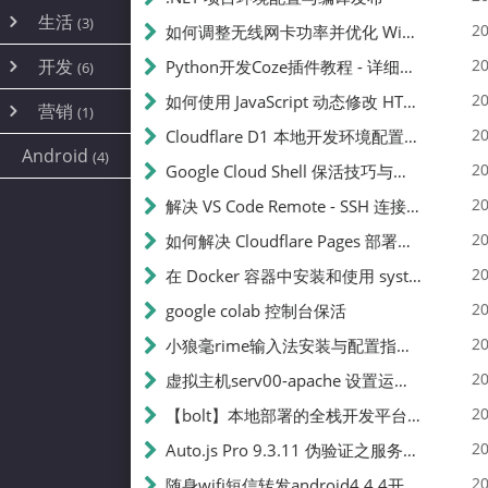
内网穿透
(10)
路由器
(1)
生活
(3)
图片
(2)
20
如何调整无线网卡功率并优化 Wifite 的功率设置
容器
(15)
随身wifi
(1)
网络
📝
(38)
线报
(2)
开发
游戏
20
Python开发Coze插件教程 - 详细步骤与注意事项
(7)
(6)
mobile
(14)
文件
(9)
sim卡
(1)
饥荒
云服务商
(7)
刷机
(4)
(6)
20
如何使用 JavaScript 动态修改 HTML 中的权限文本 | 前端开发教程
编译
(2)
系统
营销
(35)
(1)
WEB源码
magisk
(6)
(1)
250
JavaScript
(2)
20
Cloudflare D1 本地开发环境配置指南 | CF Pages Local Development Guide
AI
(10)
公关
建站
(1)
(5)
Android
(4)
python
(2)
20
Google Cloud Shell 保活技巧与配额时间查看方法
SEO
篇文章
(1)
20
解决 VS Code Remote - SSH 连接失败问题：从权限问题到成功启动
20
如何解决 Cloudflare Pages 部署中的 API Token 权限问题
✍️
20
在 Docker 容器中安装和使用 systemctl 的完整指南
20
google colab 控制台保活
231k
20
小狼毫rime输入法安装与配置指南：从基础到高级自定义
20
虚拟主机serv00-apache 设置运行目录
总字数
20
【bolt】本地部署的全栈开发平台，支持本地及众多API，本地一键生成应用，部署教程
20
Auto.js Pro 9.3.11 伪验证之服务器接口 Nginx 版
👥
20
随身wifi短信转发android4.4.4开机开启wifi关闭热点