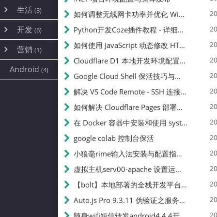
内网穿透
(10)
路由器
(1)
生活
(3)
图片
(2)
20
如何调整无线网卡功率并优化 Wifite 的功率设置
容器
(15)
随身wifi
(1)
网络
📝
(38)
线报
(2)
开发
游戏
20
Python开发Coze插件教程 - 详细步骤与注意事项
(7)
(6)
mobile
(14)
文件
(9)
sim卡
(1)
饥荒
云服务商
(7)
刷机
(4)
(6)
20
如何使用 JavaScript 动态修改 HTML 中的权限文本 | 前端开发教程
编译
(2)
系统
营销
(35)
(1)
WEB源码
magisk
(6)
(1)
250
JavaScript
(2)
20
Cloudflare D1 本地开发环境配置指南 | CF Pages Local Development Guide
AI
(10)
公关
建站
(1)
(5)
Android
(4)
python
(2)
20
Google Cloud Shell 保活技巧与配额时间查看方法
SEO
篇文章
(1)
20
解决 VS Code Remote - SSH 连接失败问题：从权限问题到成功启动
20
如何解决 Cloudflare Pages 部署中的 API Token 权限问题
✍️
20
在 Docker 容器中安装和使用 systemctl 的完整指南
20
google colab 控制台保活
231k
20
小狼毫rime输入法安装与配置指南：从基础到高级自定义
20
虚拟主机serv00-apache 设置运行目录
总字数
20
【bolt】本地部署的全栈开发平台，支持本地及众多API，本地一键生成应用，部署教程
20
Auto.js Pro 9.3.11 伪验证之服务器接口 Nginx 版
👥
20
随身wifi短信转发android4.4.4开机开启wifi关闭热点