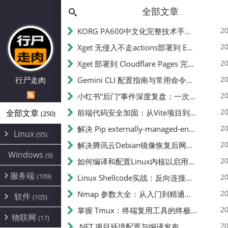
全部文章
20
KORG PA600中文化完整技术手册 - 从逆向到实现的全流程指南
20
Xget 无侵入不走actions部署到 EdgeOne Pages 指南
20
Xget 部署到 Cloudflare Pages 完整指南 - 无需修改源码的构建配置
20
行尸走肉
Gemini CLI 配置指南与常用命令中文翻译 | API Key、MCP、代理设置
20
小红书“后门”事件深度复盘：一次沉默危机下的品牌、技术与流程三重考验
20
全部文章
前端代码安全加固：从Vite项目到纯静态页面的深度混淆技术备忘
(250)
20
解决 Pip externally-managed-environment 错误：临时与永久绕过方案
Linux
(95)
20
解决腾讯云Debian镜像恢复后网络不通问题
Alpine
(2)
Windows
(9)
20
如何编译和配置Linux内核以启用BBR2 | 内核编译教程
CentOS
(17)
服务端
(109)
Debian
20
Linux Shellcode实战：反向连接、持久化、免杀技术详解（MSF,Cobalt Strike）- 从原理到C加载器实现
(24)
Kali
(4)
环境配置
20
(60)
Nmap 参数大全：从入门到精通，掌握网络扫描的核心技巧
软件
(105)
ProxmoxVE
DD重装
(14)
加速优化
(3)
(34)
20
掌握 Tmux：终端复用工具的终极指南
安全
(12)
物联网
Ubuntu
(17)
(7)
面板
(12)
20
办公
.NET 项目环境配置与编译发布
(4)