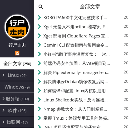
全部文章
20
KORG PA600中文化完整技术手册 - 从逆向到实现的全流程指南
20
Xget 无侵入不走actions部署到 EdgeOne Pages 指南
20
Xget 部署到 Cloudflare Pages 完整指南 - 无需修改源码的构建配置
20
行尸走肉
Gemini CLI 配置指南与常用命令中文翻译 | API Key、MCP、代理设置
20
小红书“后门”事件深度复盘：一次沉默危机下的品牌、技术与流程三重考验
20
全部文章
前端代码安全加固：从Vite项目到纯静态页面的深度混淆技术备忘
(250)
20
解决 Pip externally-managed-environment 错误：临时与永久绕过方案
Linux
(95)
20
解决腾讯云Debian镜像恢复后网络不通问题
Alpine
(2)
Windows
(9)
20
如何编译和配置Linux内核以启用BBR2 | 内核编译教程
CentOS
(17)
服务端
(109)
Debian
20
Linux Shellcode实战：反向连接、持久化、免杀技术详解（MSF,Cobalt Strike）- 从原理到C加载器实现
(24)
Kali
(4)
环境配置
20
(60)
Nmap 参数大全：从入门到精通，掌握网络扫描的核心技巧
软件
(105)
ProxmoxVE
DD重装
(14)
加速优化
(3)
(34)
20
掌握 Tmux：终端复用工具的终极指南
安全
(12)
物联网
Ubuntu
(17)
(7)
面板
(12)
20
办公
.NET 项目环境配置与编译发布
(4)