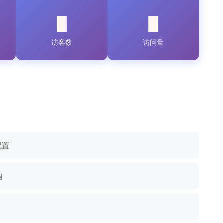
访客数
访问量
配置
构