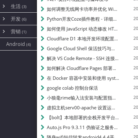
内网穿透
(10)
路由器
(1)
生活
(3)
图片
(2)
20
如何调整无线网卡功率并优化 Wifite 的功率设置
容器
(15)
随身wifi
(1)
网络
(38)
线报
(2)
开发
游戏
20
Python开发Coze插件教程 - 详细步骤与注意事项
(7)
(6)
mobile
(14)
文件
(9)
sim卡
(1)
饥荒
云服务商
(7)
刷机
(4)
(6)
20
如何使用 JavaScript 动态修改 HTML 中的权限文本 | 前端开发教程
编译
(2)
系统
营销
(35)
(1)
WEB源码
magisk
(6)
(1)
JavaScript
(2)
20
Cloudflare D1 本地开发环境配置指南 | CF Pages Local Development Guide
AI
(10)
公关
建站
(1)
(5)
Android
(4)
python
(2)
20
Google Cloud Shell 保活技巧与配额时间查看方法
SEO
(1)
20
解决 VS Code Remote - SSH 连接失败问题：从权限问题到成功启动
20
如何解决 Cloudflare Pages 部署中的 API Token 权限问题
20
在 Docker 容器中安装和使用 systemctl 的完整指南
20
google colab 控制台保活
20
小狼毫rime输入法安装与配置指南：从基础到高级自定义
20
虚拟主机serv00-apache 设置运行目录
20
【bolt】本地部署的全栈开发平台，支持本地及众多API，本地一键生成应用，部署教程
20
Auto.js Pro 9.3.11 伪验证之服务器接口 Nginx 版
20
随身wifi短信转发android4.4.4开机开启wifi关闭热点