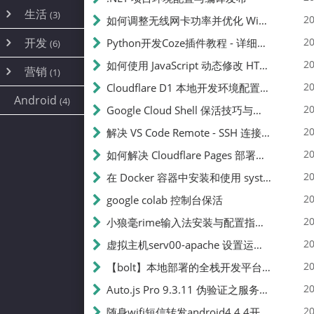
内网穿透
(10)
路由器
(1)
生活
(3)
图片
(2)
20
如何调整无线网卡功率并优化 Wifite 的功率设置
容器
(15)
随身wifi
(1)
网络
📝
(38)
线报
(2)
开发
游戏
20
Python开发Coze插件教程 - 详细步骤与注意事项
(7)
(6)
mobile
(14)
文件
(9)
sim卡
(1)
饥荒
云服务商
(7)
刷机
(4)
(6)
20
如何使用 JavaScript 动态修改 HTML 中的权限文本 | 前端开发教程
编译
(2)
系统
营销
(35)
(1)
WEB源码
magisk
(6)
(1)
250
JavaScript
(2)
20
Cloudflare D1 本地开发环境配置指南 | CF Pages Local Development Guide
AI
(10)
公关
建站
(1)
(5)
Android
(4)
python
(2)
20
Google Cloud Shell 保活技巧与配额时间查看方法
SEO
篇文章
(1)
20
解决 VS Code Remote - SSH 连接失败问题：从权限问题到成功启动
20
如何解决 Cloudflare Pages 部署中的 API Token 权限问题
✍️
20
在 Docker 容器中安装和使用 systemctl 的完整指南
20
google colab 控制台保活
231k
20
小狼毫rime输入法安装与配置指南：从基础到高级自定义
20
虚拟主机serv00-apache 设置运行目录
总字数
20
【bolt】本地部署的全栈开发平台，支持本地及众多API，本地一键生成应用，部署教程
20
Auto.js Pro 9.3.11 伪验证之服务器接口 Nginx 版
👥
20
随身wifi短信转发android4.4.4开机开启wifi关闭热点