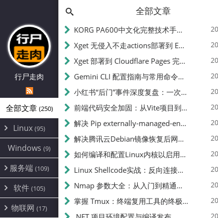
全部文章
20
KORG PA600中文化完整技术手册 - 从逆向到实现的全流程指南
20
Xget 无侵入不走actions部署到 EdgeOne Pages 指南
20
Xget 部署到 Cloudflare Pages 完整指南 - 无需修改源码的构建配置
20
行尸走肉
Gemini CLI 配置指南与常用命令中文翻译 | API Key、MCP、代理设置
20
小红书“后门”事件深度复盘：一次沉默危机下的品牌、技术与流程三重考验
20
全部文章
前端代码安全加固：从Vite项目到纯静态页面的深度混淆技术备忘
(250)
20
解决 Pip externally-managed-environment 错误：临时与永久绕过方案
Linux
(95)
20
解决腾讯云Debian镜像恢复后网络不通问题
Alpine
(2)
Windows
(9)
20
如何编译和配置Linux内核以启用BBR2 | 内核编译教程
CentOS
(17)
服务端
(109)
Debian
20
Linux Shellcode实战：反向连接、持久化、免杀技术详解（MSF,Cobalt Strike）- 从原理到C加载器实现
(24)
Kali
(4)
环境配置
20
(60)
Nmap 参数大全：从入门到精通，掌握网络扫描的核心技巧
软件
(105)
ProxmoxVE
DD重装
(14)
加速优化
(3)
(34)
20
掌握 Tmux：终端复用工具的终极指南
安全
(12)
物联网
Ubuntu
(17)
(7)
面板
(12)
20
办公
.NET 项目环境配置与编译发布
(4)