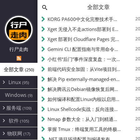
全部文章
20
KORG PA600中文化完整技术手册 - 从逆向到实现的全流程指南
20
Xget 无侵入不走actions部署到 EdgeOne Pages 指南
20
Xget 部署到 Cloudflare Pages 完整指南 - 无需修改源码的构建配置
20
行尸走肉
Gemini CLI 配置指南与常用命令中文翻译 | API Key、MCP、代理设置
20
小红书“后门”事件深度复盘：一次沉默危机下的品牌、技术与流程三重考验
20
全部文章
前端代码安全加固：从Vite项目到纯静态页面的深度混淆技术备忘
(250)
20
解决 Pip externally-managed-environment 错误：临时与永久绕过方案
Linux
(95)
20
解决腾讯云Debian镜像恢复后网络不通问题
Alpine
(2)
Windows
(9)
20
如何编译和配置Linux内核以启用BBR2 | 内核编译教程
CentOS
(17)
服务端
(109)
Debian
20
Linux Shellcode实战：反向连接、持久化、免杀技术详解（MSF,Cobalt Strike）- 从原理到C加载器实现
(24)
Kali
(4)
环境配置
20
(60)
Nmap 参数大全：从入门到精通，掌握网络扫描的核心技巧
软件
(105)
ProxmoxVE
DD重装
(14)
加速优化
(3)
(34)
20
掌握 Tmux：终端复用工具的终极指南
安全
(12)
物联网
Ubuntu
(17)
(7)
面板
(12)
20
办公
.NET 项目环境配置与编译发布
(4)