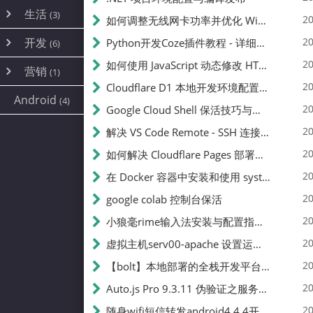
内网穿透
(10)
路由器
(1)
生活
(3)
图片
(2)
20
如何调整无线网卡功率并优化 Wifite 的功率设置
容器
(15)
随身wifi
(1)
网络
📝
(38)
线报
(2)
开发
游戏
20
Python开发Coze插件教程 - 详细步骤与注意事项
(7)
(6)
mobile
(14)
文件
(9)
sim卡
(1)
饥荒
云服务商
(7)
刷机
(4)
(6)
20
如何使用 JavaScript 动态修改 HTML 中的权限文本 | 前端开发教程
编译
(2)
系统
营销
(35)
(1)
WEB源码
magisk
(6)
(1)
250
JavaScript
(2)
20
Cloudflare D1 本地开发环境配置指南 | CF Pages Local Development Guide
AI
(10)
公关
建站
(1)
(5)
Android
(4)
python
(2)
20
Google Cloud Shell 保活技巧与配额时间查看方法
SEO
篇文章
(1)
20
解决 VS Code Remote - SSH 连接失败问题：从权限问题到成功启动
20
如何解决 Cloudflare Pages 部署中的 API Token 权限问题
✍️
20
在 Docker 容器中安装和使用 systemctl 的完整指南
20
google colab 控制台保活
231k
20
小狼毫rime输入法安装与配置指南：从基础到高级自定义
20
虚拟主机serv00-apache 设置运行目录
总字数
20
【bolt】本地部署的全栈开发平台，支持本地及众多API，本地一键生成应用，部署教程
20
Auto.js Pro 9.3.11 伪验证之服务器接口 Nginx 版
👥
20
随身wifi短信转发android4.4.4开机开启wifi关闭热点