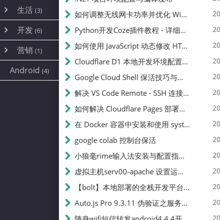
内网穿透
(10)
路由器
(1)
生活
(3)
图片
(2)
20
如何调整无线网卡功率并优化 Wifite 的功率设置
容器
(15)
随身wifi
(1)
网络
📝
(38)
线报
(2)
开发
游戏
20
Python开发Coze插件教程 - 详细步骤与注意事项
(7)
(6)
mobile
(14)
文件
(9)
sim卡
(1)
饥荒
云服务商
(7)
刷机
(4)
(6)
20
如何使用 JavaScript 动态修改 HTML 中的权限文本 | 前端开发教程
编译
(2)
系统
营销
(35)
(1)
WEB源码
magisk
(6)
(1)
250
JavaScript
(2)
20
Cloudflare D1 本地开发环境配置指南 | CF Pages Local Development Guide
AI
(10)
公关
建站
(1)
(5)
Android
(4)
python
(2)
20
Google Cloud Shell 保活技巧与配额时间查看方法
SEO
篇文章
(1)
20
解决 VS Code Remote - SSH 连接失败问题：从权限问题到成功启动
20
如何解决 Cloudflare Pages 部署中的 API Token 权限问题
✍️
20
在 Docker 容器中安装和使用 systemctl 的完整指南
20
google colab 控制台保活
231k
20
小狼毫rime输入法安装与配置指南：从基础到高级自定义
20
虚拟主机serv00-apache 设置运行目录
总字数
20
【bolt】本地部署的全栈开发平台，支持本地及众多API，本地一键生成应用，部署教程
20
Auto.js Pro 9.3.11 伪验证之服务器接口 Nginx 版
👥
20
随身wifi短信转发android4.4.4开机开启wifi关闭热点