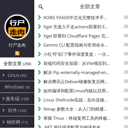
全部文章
20
KORG PA600中文化完整技术手册 - 从逆向到实现的全流程指南
20
Xget 无侵入不走actions部署到 EdgeOne Pages 指南
20
Xget 部署到 Cloudflare Pages 完整指南 - 无需修改源码的构建配置
20
行尸走肉
Gemini CLI 配置指南与常用命令中文翻译 | API Key、MCP、代理设置
20
小红书“后门”事件深度复盘：一次沉默危机下的品牌、技术与流程三重考验
20
全部文章
前端代码安全加固：从Vite项目到纯静态页面的深度混淆技术备忘
(250)
20
解决 Pip externally-managed-environment 错误：临时与永久绕过方案
Linux
(95)
20
解决腾讯云Debian镜像恢复后网络不通问题
Alpine
(2)
Windows
(9)
20
如何编译和配置Linux内核以启用BBR2 | 内核编译教程
CentOS
(17)
服务端
(109)
Debian
20
Linux Shellcode实战：反向连接、持久化、免杀技术详解（MSF,Cobalt Strike）- 从原理到C加载器实现
(24)
Kali
(4)
环境配置
20
(60)
Nmap 参数大全：从入门到精通，掌握网络扫描的核心技巧
软件
(105)
ProxmoxVE
DD重装
(14)
加速优化
(3)
(34)
20
掌握 Tmux：终端复用工具的终极指南
安全
(12)
物联网
Ubuntu
(17)
(7)
面板
(12)
20
办公
.NET 项目环境配置与编译发布
(4)