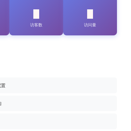
访客数
访问量
配置
构