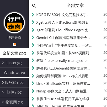
全部文章
20
KORG PA600中文化完整技术手册 - 从逆向到实现的全流程指南
20
Xget 无侵入不走actions部署到 EdgeOne Pages 指南
20
Xget 部署到 Cloudflare Pages 完整指南 - 无需修改源码的构建配置
20
行尸走肉
Gemini CLI 配置指南与常用命令中文翻译 | API Key、MCP、代理设置
20
小红书“后门”事件深度复盘：一次沉默危机下的品牌、技术与流程三重考验
20
全部文章
前端代码安全加固：从Vite项目到纯静态页面的深度混淆技术备忘
(250)
20
解决 Pip externally-managed-environment 错误：临时与永久绕过方案
Linux
(95)
20
解决腾讯云Debian镜像恢复后网络不通问题
Alpine
(2)
Windows
(9)
20
如何编译和配置Linux内核以启用BBR2 | 内核编译教程
CentOS
(17)
服务端
(109)
Debian
20
Linux Shellcode实战：反向连接、持久化、免杀技术详解（MSF,Cobalt Strike）- 从原理到C加载器实现
(24)
Kali
(4)
环境配置
20
(60)
Nmap 参数大全：从入门到精通，掌握网络扫描的核心技巧
软件
(105)
ProxmoxVE
DD重装
(14)
加速优化
(3)
(34)
20
掌握 Tmux：终端复用工具的终极指南
安全
(12)
物联网
Ubuntu
(17)
(7)
面板
(12)
20
办公
.NET 项目环境配置与编译发布
(4)