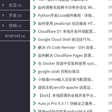
内网穿透
(10)
路由器
(1)
生活
(3)
图片
(2)
20
如何调整无线网卡功率并优化 Wifite 的功率设置
容器
(15)
随身wifi
(1)
网络
(38)
线报
(2)
开发
游戏
20
Python开发Coze插件教程 - 详细步骤与注意事项
(7)
(6)
mobile
(14)
文件
(9)
sim卡
(1)
饥荒
云服务商
(7)
刷机
(4)
(6)
20
如何使用 JavaScript 动态修改 HTML 中的权限文本 | 前端开发教程
编译
(2)
系统
营销
(35)
(1)
WEB源码
magisk
(6)
(1)
JavaScript
(2)
20
Cloudflare D1 本地开发环境配置指南 | CF Pages Local Development Guide
AI
(10)
公关
建站
(1)
(5)
Android
(4)
python
(2)
20
Google Cloud Shell 保活技巧与配额时间查看方法
SEO
(1)
20
解决 VS Code Remote - SSH 连接失败问题：从权限问题到成功启动
20
如何解决 Cloudflare Pages 部署中的 API Token 权限问题
20
在 Docker 容器中安装和使用 systemctl 的完整指南
20
google colab 控制台保活
20
小狼毫rime输入法安装与配置指南：从基础到高级自定义
20
虚拟主机serv00-apache 设置运行目录
20
【bolt】本地部署的全栈开发平台，支持本地及众多API，本地一键生成应用，部署教程
20
Auto.js Pro 9.3.11 伪验证之服务器接口 Nginx 版
20
随身wifi短信转发android4.4.4开机开启wifi关闭热点