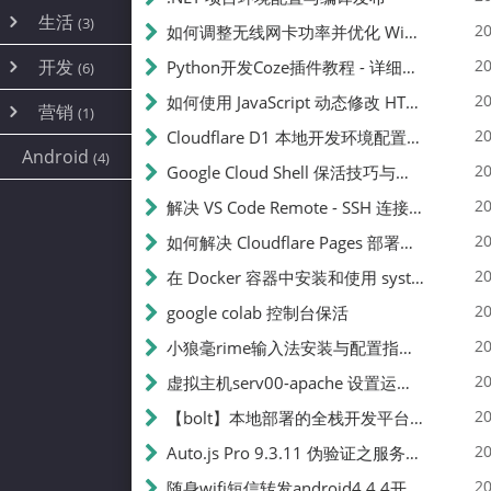
内网穿透
(10)
路由器
(1)
生活
(3)
图片
(2)
20
如何调整无线网卡功率并优化 Wifite 的功率设置
容器
(15)
随身wifi
(1)
网络
📝
(38)
线报
(2)
开发
游戏
20
Python开发Coze插件教程 - 详细步骤与注意事项
(7)
(6)
mobile
(14)
文件
(9)
sim卡
(1)
饥荒
云服务商
(7)
刷机
(4)
(6)
20
如何使用 JavaScript 动态修改 HTML 中的权限文本 | 前端开发教程
编译
(2)
系统
营销
(35)
(1)
WEB源码
magisk
(6)
(1)
250
JavaScript
(2)
20
Cloudflare D1 本地开发环境配置指南 | CF Pages Local Development Guide
AI
(10)
公关
建站
(1)
(5)
Android
(4)
python
(2)
20
Google Cloud Shell 保活技巧与配额时间查看方法
SEO
篇文章
(1)
20
解决 VS Code Remote - SSH 连接失败问题：从权限问题到成功启动
20
如何解决 Cloudflare Pages 部署中的 API Token 权限问题
✍️
20
在 Docker 容器中安装和使用 systemctl 的完整指南
20
google colab 控制台保活
231k
20
小狼毫rime输入法安装与配置指南：从基础到高级自定义
20
虚拟主机serv00-apache 设置运行目录
总字数
20
【bolt】本地部署的全栈开发平台，支持本地及众多API，本地一键生成应用，部署教程
20
Auto.js Pro 9.3.11 伪验证之服务器接口 Nginx 版
👥
20
随身wifi短信转发android4.4.4开机开启wifi关闭热点