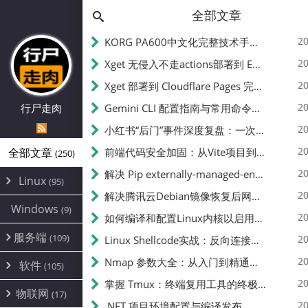
全部文章
20
KORG PA600中文化完整技术手册 - 从逆向到实现的全流程指南
20
Xget 无侵入不走actions部署到 EdgeOne Pages 指南
20
Xget 部署到 Cloudflare Pages 完整指南 - 无需修改源码的构建配置
20
行尸走肉
Gemini CLI 配置指南与常用命令中文翻译 | API Key、MCP、代理设置
20
小红书“后门”事件深度复盘：一次沉默危机下的品牌、技术与流程三重考验
20
全部文章
前端代码安全加固：从Vite项目到纯静态页面的深度混淆技术备忘
(250)
20
解决 Pip externally-managed-environment 错误：临时与永久绕过方案
Linux
(95)
20
解决腾讯云Debian镜像恢复后网络不通问题
Alpine
(2)
Windows
(9)
20
如何编译和配置Linux内核以启用BBR2 | 内核编译教程
CentOS
(17)
服务端
(109)
Debian
20
Linux Shellcode实战：反向连接、持久化、免杀技术详解（MSF,Cobalt Strike）- 从原理到C加载器实现
(24)
Kali
(4)
环境配置
20
(60)
Nmap 参数大全：从入门到精通，掌握网络扫描的核心技巧
软件
(105)
ProxmoxVE
DD重装
(14)
加速优化
(3)
(34)
20
掌握 Tmux：终端复用工具的终极指南
安全
(12)
物联网
Ubuntu
(17)
(7)
面板
(12)
20
办公
.NET 项目环境配置与编译发布
(4)