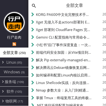
全部文章
20
KORG PA600中文化完整技术手册 - 从逆向到实现的全流程指南
20
Xget 无侵入不走actions部署到 EdgeOne Pages 指南
20
Xget 部署到 Cloudflare Pages 完整指南 - 无需修改源码的构建配置
20
行尸走肉
Gemini CLI 配置指南与常用命令中文翻译 | API Key、MCP、代理设置
20
小红书“后门”事件深度复盘：一次沉默危机下的品牌、技术与流程三重考验
20
全部文章
前端代码安全加固：从Vite项目到纯静态页面的深度混淆技术备忘
(250)
20
解决 Pip externally-managed-environment 错误：临时与永久绕过方案
Linux
(95)
20
解决腾讯云Debian镜像恢复后网络不通问题
Alpine
(2)
Windows
(9)
20
如何编译和配置Linux内核以启用BBR2 | 内核编译教程
CentOS
(17)
服务端
(109)
Debian
20
Linux Shellcode实战：反向连接、持久化、免杀技术详解（MSF,Cobalt Strike）- 从原理到C加载器实现
(24)
Kali
(4)
环境配置
20
(60)
Nmap 参数大全：从入门到精通，掌握网络扫描的核心技巧
软件
(105)
ProxmoxVE
DD重装
(14)
加速优化
(3)
(34)
20
掌握 Tmux：终端复用工具的终极指南
安全
(12)
物联网
Ubuntu
(17)
(7)
面板
(12)
20
办公
.NET 项目环境配置与编译发布
(4)