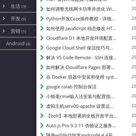
内网穿透
(10)
路由器
(1)
生活
(3)
图片
(2)
20
如何调整无线网卡功率并优化 Wifite 的功率设置
容器
(15)
随身wifi
(1)
网络
📝
(38)
线报
(2)
开发
游戏
20
Python开发Coze插件教程 - 详细步骤与注意事项
(7)
(6)
mobile
(14)
文件
(9)
sim卡
(1)
饥荒
云服务商
(7)
刷机
(4)
(6)
20
如何使用 JavaScript 动态修改 HTML 中的权限文本 | 前端开发教程
编译
(2)
系统
营销
(35)
(1)
WEB源码
magisk
(6)
(1)
250
JavaScript
(2)
20
Cloudflare D1 本地开发环境配置指南 | CF Pages Local Development Guide
AI
(10)
公关
建站
(1)
(5)
Android
(4)
python
(2)
20
Google Cloud Shell 保活技巧与配额时间查看方法
SEO
篇文章
(1)
20
解决 VS Code Remote - SSH 连接失败问题：从权限问题到成功启动
20
如何解决 Cloudflare Pages 部署中的 API Token 权限问题
✍️
20
在 Docker 容器中安装和使用 systemctl 的完整指南
20
google colab 控制台保活
231k
20
小狼毫rime输入法安装与配置指南：从基础到高级自定义
20
虚拟主机serv00-apache 设置运行目录
总字数
20
【bolt】本地部署的全栈开发平台，支持本地及众多API，本地一键生成应用，部署教程
20
Auto.js Pro 9.3.11 伪验证之服务器接口 Nginx 版
👥
20
随身wifi短信转发android4.4.4开机开启wifi关闭热点