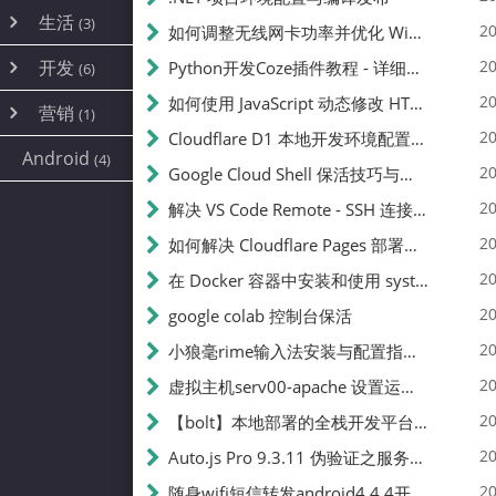
内网穿透
(10)
路由器
(1)
生活
(3)
图片
(2)
20
如何调整无线网卡功率并优化 Wifite 的功率设置
容器
(15)
随身wifi
(1)
网络
📝
(38)
线报
(2)
开发
游戏
20
Python开发Coze插件教程 - 详细步骤与注意事项
(7)
(6)
mobile
(14)
文件
(9)
sim卡
(1)
饥荒
云服务商
(7)
刷机
(4)
(6)
20
如何使用 JavaScript 动态修改 HTML 中的权限文本 | 前端开发教程
编译
(2)
系统
营销
(35)
(1)
WEB源码
magisk
(6)
(1)
250
JavaScript
(2)
20
Cloudflare D1 本地开发环境配置指南 | CF Pages Local Development Guide
AI
(10)
公关
建站
(1)
(5)
Android
(4)
python
(2)
20
Google Cloud Shell 保活技巧与配额时间查看方法
SEO
篇文章
(1)
20
解决 VS Code Remote - SSH 连接失败问题：从权限问题到成功启动
20
如何解决 Cloudflare Pages 部署中的 API Token 权限问题
✍️
20
在 Docker 容器中安装和使用 systemctl 的完整指南
20
google colab 控制台保活
231k
20
小狼毫rime输入法安装与配置指南：从基础到高级自定义
20
虚拟主机serv00-apache 设置运行目录
总字数
20
【bolt】本地部署的全栈开发平台，支持本地及众多API，本地一键生成应用，部署教程
20
Auto.js Pro 9.3.11 伪验证之服务器接口 Nginx 版
👥
20
随身wifi短信转发android4.4.4开机开启wifi关闭热点