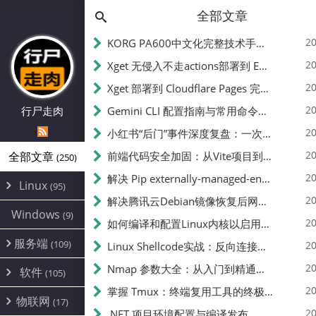
全部文章
20
KORG PA600中文化完整技术手册 - 从逆向到实现的全流程指南
20
Xget 无侵入不走actions部署到 EdgeOne Pages 指南
20
Xget 部署到 Cloudflare Pages 完整指南 - 无需修改源码的构建配置
20
行尸走肉
Gemini CLI 配置指南与常用命令中文翻译 | API Key、MCP、代理设置
20
小红书“后门”事件深度复盘：一次沉默危机下的品牌、技术与流程三重考验
20
全部文章
前端代码安全加固：从Vite项目到纯静态页面的深度混淆技术备忘
(250)
20
解决 Pip externally-managed-environment 错误：临时与永久绕过方案
Linux
(95)
20
解决腾讯云Debian镜像恢复后网络不通问题
Alpine
(2)
Windows
(9)
20
如何编译和配置Linux内核以启用BBR2 | 内核编译教程
CentOS
(17)
服务端
(109)
Debian
20
Linux Shellcode实战：反向连接、持久化、免杀技术详解（MSF,Cobalt Strike）- 从原理到C加载器实现
(24)
Kali
(4)
环境配置
20
(60)
Nmap 参数大全：从入门到精通，掌握网络扫描的核心技巧
软件
(105)
ProxmoxVE
DD重装
(14)
加速优化
(3)
(34)
20
掌握 Tmux：终端复用工具的终极指南
安全
(12)
物联网
Ubuntu
(17)
(7)
面板
(12)
20
办公
.NET 项目环境配置与编译发布
(4)