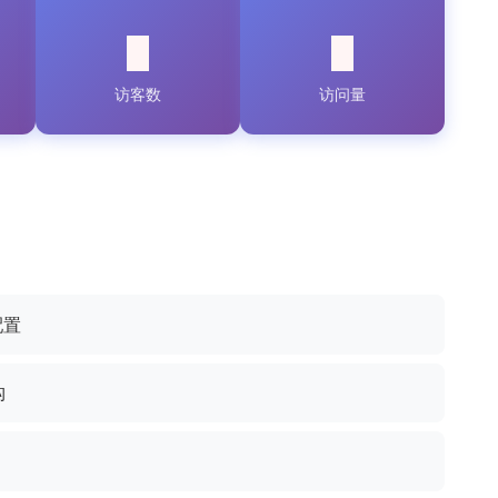
访客数
访问量
配置
构