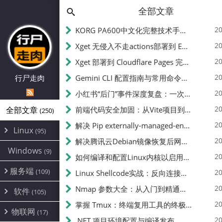
全部文章
20
KORG PA600中文化完整技术手册 - 从逆向到实现的全流程指南
20
Xget 无侵入不走actions部署到 EdgeOne Pages 指南
20
Xget 部署到 Cloudflare Pages 完整指南 - 无需修改源码的构建配置
20
行尸走肉
Gemini CLI 配置指南与常用命令中文翻译 | API Key、MCP、代理设置
20
小红书“后门”事件深度复盘：一次沉默危机下的品牌、技术与流程三重考验
20
全部文章
前端代码安全加固：从Vite项目到纯静态页面的深度混淆技术备忘
(250)
20
解决 Pip externally-managed-environment 错误：临时与永久绕过方案
Linux
(95)
20
解决腾讯云Debian镜像恢复后网络不通问题
Alpine
(2)
Windows
(9)
20
如何编译和配置Linux内核以启用BBR2 | 内核编译教程
CentOS
(17)
服务端
(109)
Debian
20
Linux Shellcode实战：反向连接、持久化、免杀技术详解（MSF,Cobalt Strike）- 从原理到C加载器实现
(24)
Kali
(4)
环境配置
20
(60)
Nmap 参数大全：从入门到精通，掌握网络扫描的核心技巧
软件
(105)
ProxmoxVE
DD重装
(14)
加速优化
(3)
(34)
20
掌握 Tmux：终端复用工具的终极指南
安全
(12)
物联网
Ubuntu
(17)
(7)
面板
(12)
20
办公
.NET 项目环境配置与编译发布
(4)