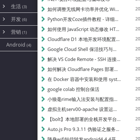
内网穿透
(10)
路由器
(1)
生活
(3)
图片
(2)
20
如何调整无线网卡功率并优化 Wifite 的功率设置
容器
(15)
随身wifi
(1)
网络
(38)
线报
(2)
开发
游戏
20
Python开发Coze插件教程 - 详细步骤与注意事项
(7)
(6)
mobile
(14)
文件
(9)
sim卡
(1)
饥荒
云服务商
(7)
刷机
(4)
(6)
20
如何使用 JavaScript 动态修改 HTML 中的权限文本 | 前端开发教程
编译
(2)
系统
营销
(35)
(1)
WEB源码
magisk
(6)
(1)
JavaScript
(2)
20
Cloudflare D1 本地开发环境配置指南 | CF Pages Local Development Guide
AI
(10)
公关
建站
(1)
(5)
Android
(4)
python
(2)
20
Google Cloud Shell 保活技巧与配额时间查看方法
SEO
(1)
20
解决 VS Code Remote - SSH 连接失败问题：从权限问题到成功启动
20
如何解决 Cloudflare Pages 部署中的 API Token 权限问题
20
在 Docker 容器中安装和使用 systemctl 的完整指南
20
google colab 控制台保活
20
小狼毫rime输入法安装与配置指南：从基础到高级自定义
20
虚拟主机serv00-apache 设置运行目录
20
【bolt】本地部署的全栈开发平台，支持本地及众多API，本地一键生成应用，部署教程
20
Auto.js Pro 9.3.11 伪验证之服务器接口 Nginx 版
20
随身wifi短信转发android4.4.4开机开启wifi关闭热点